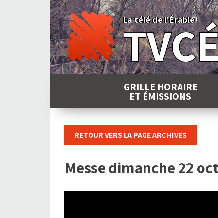
Skip
to
La télé de l'Érable!
TVC
content
GRILLE HORAIRE
ET ÉMISSIONS
RETOUR VERS LA PAGE ARCHIVES
Messe dimanche 22 oct