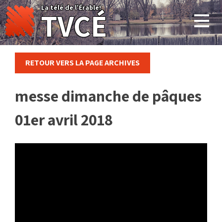
Skip
La télé de l'Érable!
TVCÉ
to
content
RETOUR VERS LA PAGE ARCHIVES
messe dimanche de pâques
01er avril 2018