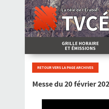
Skip
to
La télé de l'Érable!
TVC
content
GRILLE HORAIRE
ET ÉMISSIONS
RETOUR VERS LA PAGE ARCHIVES
Messe du 20 février 20