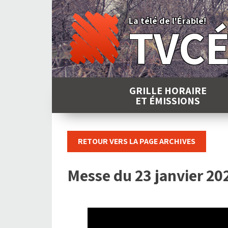
Skip
to
La télé de l'Érable!
TVC
content
GRILLE HORAIRE
ET ÉMISSIONS
RETOUR VERS LA PAGE ARCHIVES
Messe du 23 janvier 20