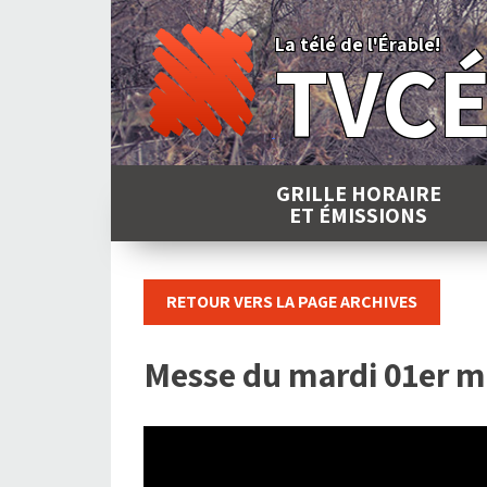
Skip
to
La télé de l'Érable!
TVC
content
GRILLE HORAIRE
ET ÉMISSIONS
RETOUR VERS LA PAGE ARCHIVES
Messe du mardi 01er m