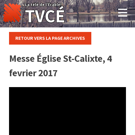
Skip
La télé de l'Érable!
TVCÉ
to
content
RETOUR VERS LA PAGE ARCHIVES
Messe Église St-Calixte, 4
fevrier 2017