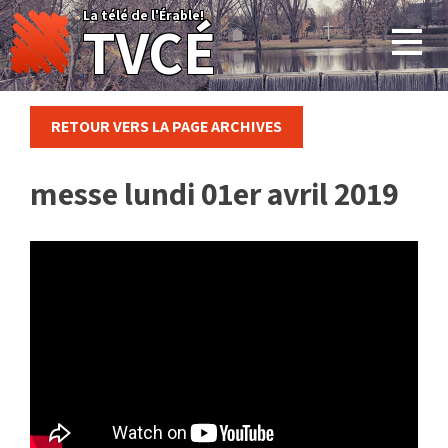
Skip
La télé de l'Érable!
TVCÉ
to
content
RETOUR VERS LA PAGE ARCHIVES
messe lundi 01er avril 2019