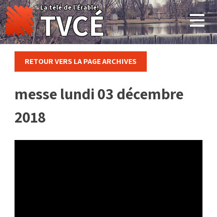
Skip
La télé de l'Érable!
TVCÉ
to
content
RETOUR VERS LA PAGE ARCHIVES
messe lundi 03 décembre
2018