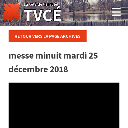
Skip
La télé de l'Érable!
TVCÉ
to
content
RETOUR VERS LA PAGE ARCHIVES
messe minuit mardi 25
décembre 2018