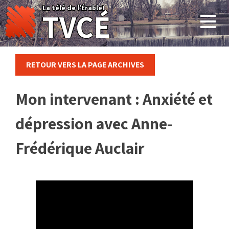
Skip
La télé de l'Érable!
TVCÉ
to
content
RETOUR VERS LA PAGE ARCHIVES
Mon intervenant : Anxiété et
dépression avec Anne-
Frédérique Auclair