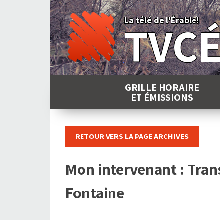
Skip
to
La télé de l'Érable!
TVC
content
GRILLE HORAIRE
ET ÉMISSIONS
RETOUR VERS LA PAGE ARCHIVES
Mon intervenant : Trans
Fontaine