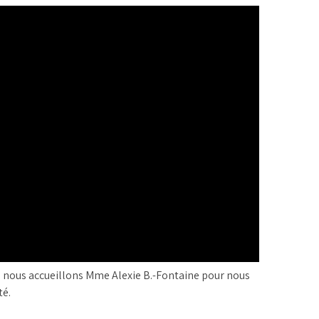
 nous accueillons Mme Alexie B.-Fontaine pour nous
té.