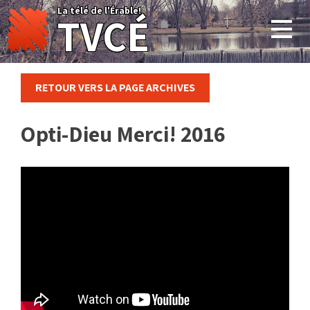
Skip
La télé de l'Érable!
TVCÉ
to
content
RETOUR VERS LA PAGE ARCHIVES
Opti-Dieu Merci! 2016