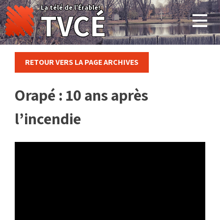
Skip
La télé de l'Érable!
TVCÉ
to
content
RETOUR VERS LA PAGE ARCHIVES
Orapé : 10 ans après
l’incendie