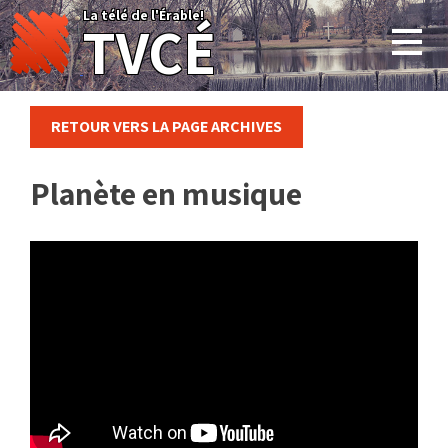
Skip
La télé de l'Érable!
TVCÉ
to
content
RETOUR VERS LA PAGE ARCHIVES
Planète en musique