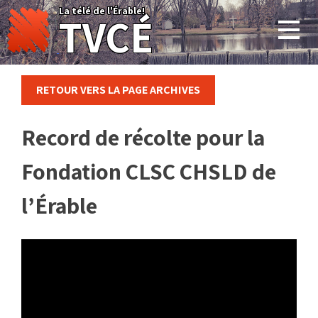
Skip
La télé de l'Érable!
TVCÉ
to
content
RETOUR VERS LA PAGE ARCHIVES
Record de récolte pour la
Fondation CLSC CHSLD de
l’Érable