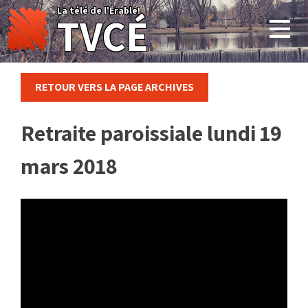
Skip
La télé de l'Érable!
TVCÉ
to
content
RETOUR VERS LA PAGE ARCHIVES
Retraite paroissiale lundi 19
mars 2018