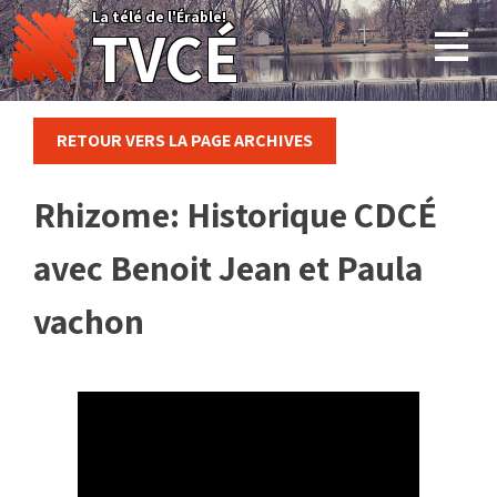
Skip
La télé de l'Érable!
TVCÉ
to
content
RETOUR VERS LA PAGE ARCHIVES
Rhizome: Historique CDCÉ
avec Benoit Jean et Paula
vachon