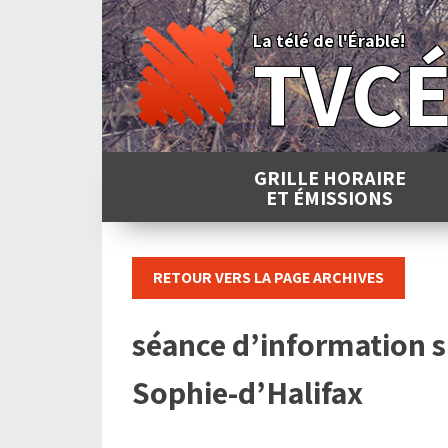
Skip
to
La télé de l'Érable!
TVC
content
GRILLE HORAIRE
ET ÉMISSIONS
RETOUR VERS LA PAGE ARCHIVES
séance d’information su
Sophie-d’Halifax