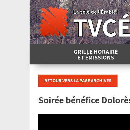
Skip
to
La télé de l'Érable!
TVC
content
GRILLE HORAIRE
ET ÉMISSIONS
RETOUR VERS LA PAGE ARCHIVES
Soirée bénéfice Dolorè