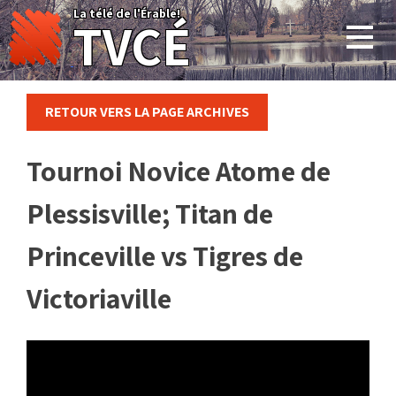
Skip
La télé de l'Érable!
TVCÉ
to
content
RETOUR VERS LA PAGE ARCHIVES
Tournoi Novice Atome de
Plessisville; Titan de
Princeville vs Tigres de
Victoriaville