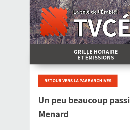
Skip
to
La télé de l'Érable!
TVC
content
GRILLE HORAIRE
ET ÉMISSIONS
RETOUR VERS LA PAGE ARCHIVES
Un peu beaucoup passi
Menard