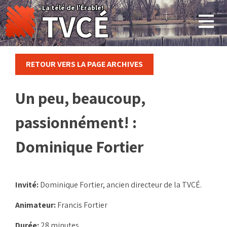
Skip
La télé de l'Érable!
TVCÉ
to
content
RETOUR VERS LA PAGE ARCHIVES
Un peu, beaucoup,
passionnément! :
Dominique Fortier
Invité:
Dominique Fortier, ancien directeur de la TVCÉ.
Animateur:
Francis Fortier
Durée:
28 minutes