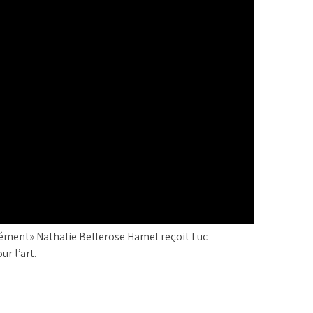
ément» Nathalie Bellerose Hamel reçoit Luc
r l’art.