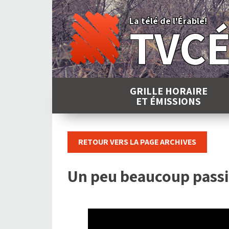
Skip
to
La télé de l'Érable!
TVC
content
GRILLE HORAIRE
ET ÉMISSIONS
RETOUR VERS LA PAGE ARCHIVES
Un peu beaucoup pass