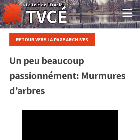
Skip
La télé de l'Érable!
TVCÉ
to
content
RETOUR VERS LA PAGE ARCHIVES
Un peu beaucoup
passionnément: Murmures
d’arbres