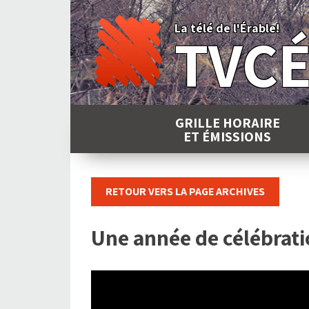
Skip
to
La télé de l'Érable!
TVC
content
GRILLE HORAIRE
ET ÉMISSIONS
RETOUR VERS LA PAGE ARCHIVES
Une année de célébrat