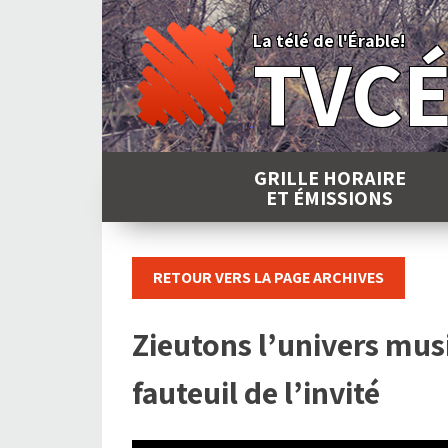
Skip
to
La télé de l'Érable!
TVC
content
GRILLE HORAIRE
ET ÉMISSIONS
RETOUR VERS LA PAGE ARCHIVES
Zieutons l’univers musi
fauteuil de l’invité