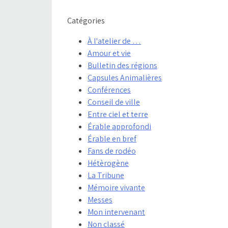
Catégories
À l'atelier de …
Amour et vie
Bulletin des régions
Capsules Animalières
Conférences
Conseil de ville
Entre ciel et terre
Érable approfondi
Érable en bref
Fans de rodéo
Hétèrogène
La Tribune
Mémoire vivante
Messes
Mon intervenant
Non classé