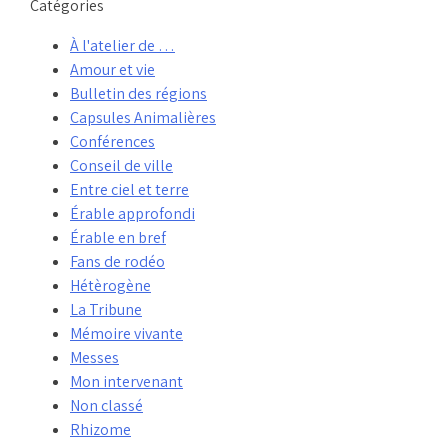
Catégories
À l'atelier de …
Amour et vie
Bulletin des régions
Capsules Animalières
Conférences
Conseil de ville
Entre ciel et terre
Érable approfondi
Érable en bref
Fans de rodéo
Hétèrogène
La Tribune
Mémoire vivante
Messes
Mon intervenant
Non classé
Rhizome