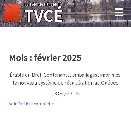
Skip
La télé de l'Érable!
TVCÉ
to
content
Mois :
février 2025
Érable en Bref: Contenants, emballages, imprimés:
le nouveau système de récupération au Québec
teOEgine_ek
Voir l'article complet >