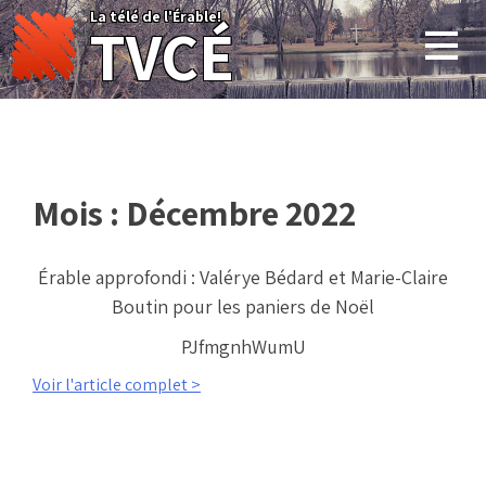
Skip
La télé de l'Érable!
TVCÉ
to
content
Mois :
Décembre 2022
Érable approfondi : Valérye Bédard et Marie-Claire
Boutin pour les paniers de Noël
PJfmgnhWumU
Voir l'article complet >