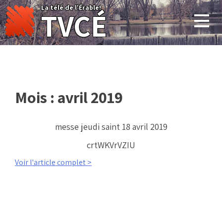
Skip
La télé de l'Érable!
TVCÉ
to
content
Mois :
avril 2019
messe jeudi saint 18 avril 2019
crtWKVrVZIU
Voir l'article complet >