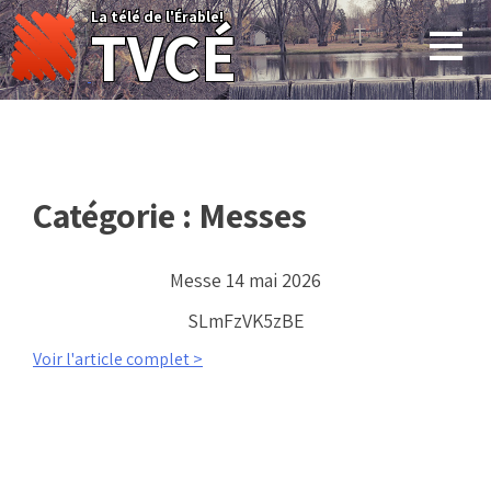
Skip
La télé de l'Érable!
TVCÉ
to
content
Catégorie :
Messes
Messe 14 mai 2026
SLmFzVK5zBE
Voir l'article complet >