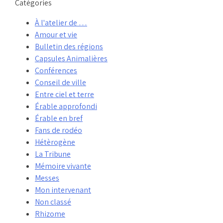
Catégories
À l'atelier de …
Amour et vie
Bulletin des régions
Capsules Animalières
Conférences
Conseil de ville
Entre ciel et terre
Érable approfondi
Érable en bref
Fans de rodéo
Hétèrogène
La Tribune
Mémoire vivante
Messes
Mon intervenant
Non classé
Rhizome