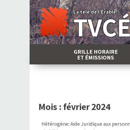
Skip
to
La télé de l'Érable!
TVC
content
GRILLE HORAIRE
ET ÉMISSIONS
Mois :
février 2024
Hétérogène: Aide Juridique aux person