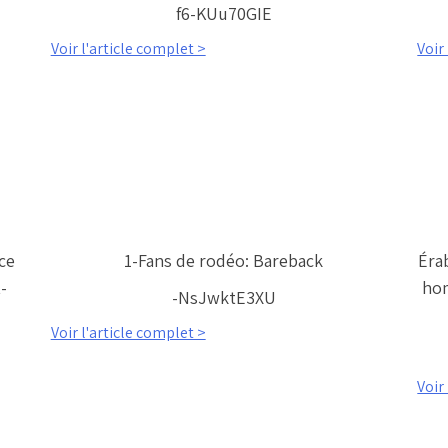
f6-KUu70GIE
Voir l'article complet >
Voir
ce
1-Fans de rodéo: Bareback
Éra
-
hom
-NsJwktE3XU
Voir l'article complet >
Voir