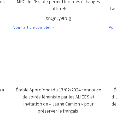
tus
MRC de l’Érable permettent des échanges
culturels
Lau
XnQnLy9INlg
Voir l'article complet >
Voir
n à
Érable Approfondi du 17/02/2024 : Annonce
É
de soirée féministe par les ALIÉES et
d’
invitation de « Jaune Camion » pour
de
préserver le français