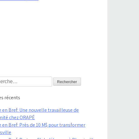
rcher :
es récents
 en Bref: Une nouvelle travailleuse de
mité chez ORAPÉ
e en Bref: Près de 10 M$ pour transformer
sville