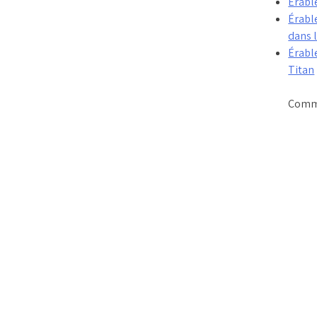
Érable
Érable
dans l
Érable
Titan
Comme