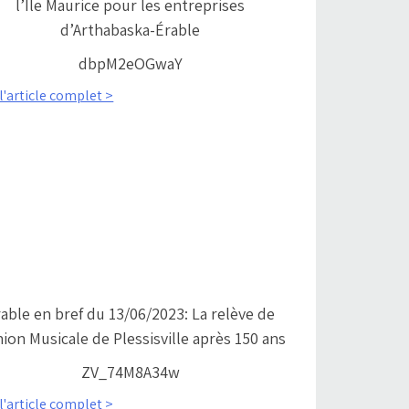
l’Île Maurice pour les entreprises
d’Arthabaska-Érable
dbpM2eOGwaY
 l'article complet >
able en bref du 13/06/2023: La relève de
nion Musicale de Plessisville après 150 ans
ZV_74M8A34w
 l'article complet >