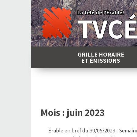
Skip
to
La télé de l'Érable!
TVC
content
GRILLE HORAIRE
ET ÉMISSIONS
Mois :
juin 2023
Érable en bref du 30/05/2023 : Semain