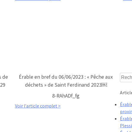
Reche
s de
Érable en bref du 06/06/2023 : « Pêche aux
 29
déchets » de Saint Ferdinand 2023￼
Articl
8-RAhADf_fg
Érable
Voir l'article complet >
proxi
Érabl
Plessi