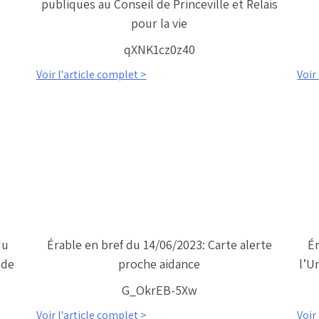
publiques au Conseil de Princeville et Relais
pour la vie
qXNK1cz0z40
Voir l'article complet >
Voir
du
Érable en bref du 14/06/2023: Carte alerte
Ér
 de
proche aidance
l’U
G_OkrEB-5Xw
Voir l'article complet >
Voir