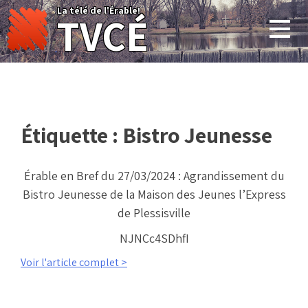
Skip
La télé de l'Érable!
TVCÉ
to
content
Étiquette :
Bistro Jeunesse
Érable en Bref du 27/03/2024 : Agrandissement du
Bistro Jeunesse de la Maison des Jeunes l’Express
de Plessisville
NJNCc4SDhfI
Voir l'article complet >