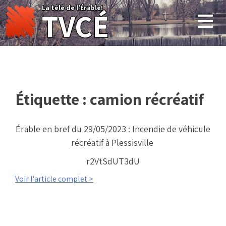
Skip
La télé de l'Érable!
TVCÉ
to
content
Étiquette :
camion récréatif
Érable en bref du 29/05/2023 : Incendie de véhicule
récréatif à Plessisville
r2VtSdUT3dU
Voir l'article complet >