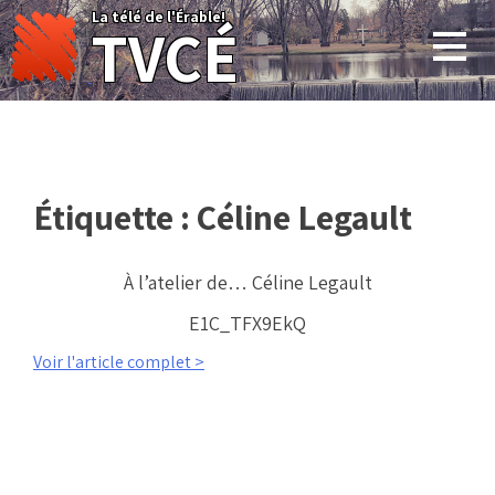
Skip
La télé de l'Érable!
TVCÉ
to
content
Étiquette :
Céline Legault
À l’atelier de… Céline Legault
E1C_TFX9EkQ
Voir l'article complet >