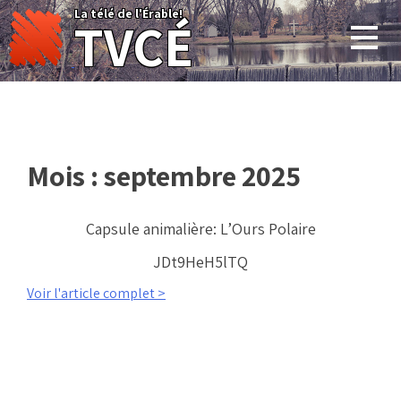
Skip
La télé de l'Érable!
TVCÉ
to
content
Mois :
septembre 2025
Capsule animalière: L’Ours Polaire
JDt9HeH5lTQ
Voir l'article complet >