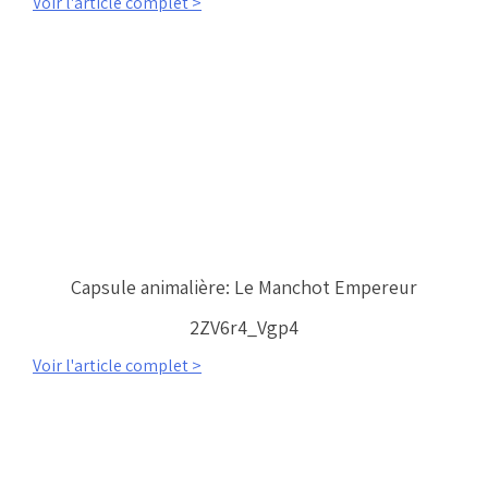
Voir l'article complet >
Capsule animalière: Le Manchot Empereur
2ZV6r4_Vgp4
Voir l'article complet >