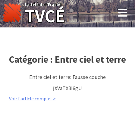
Skip
La télé de l'Érable!
TVCÉ
to
content
Catégorie :
Entre ciel et terre
Entre ciel et terre: Fausse couche
jXVaTX3I6gU
Voir l'article complet >