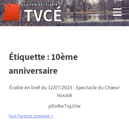
Skip
La télé de l'Érable!
TVCÉ
to
content
Étiquette :
10ème
anniversaire
Érable en bref du 12/07/2023 : Spectacle du Chœur
Voxalik
pDoRwTujzUw
Voir l'article complet >