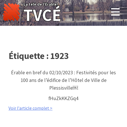
Skip
La télé de l'Érable!
TVCÉ
to
content
Étiquette :
1923
Érable en bref du 02/10/2023 : Festivités pour les
100 ans de l’édifice de l’Hôtel de Ville de
Plessisville￼
fHuZkKKZGq4
Voir l'article complet >