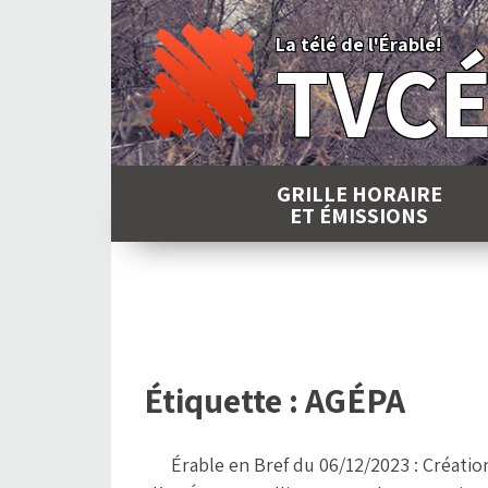
Skip
to
La télé de l'Érable!
TVC
content
GRILLE HORAIRE
ET ÉMISSIONS
Étiquette :
AGÉPA
Érable en Bref du 06/12/2023 : Créatio