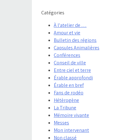
Catégories
À l'atelier de …
Amour et vie
Bulletin des régions
Capsules Animalières
Conférences
Conseil de ville
Entre ciel et terre
Érable approfondi
Érable en bref
Fans de rodéo
Hétèrogène
La Tribune
Mémoire vivante
Messes
Mon intervenant
Non classé