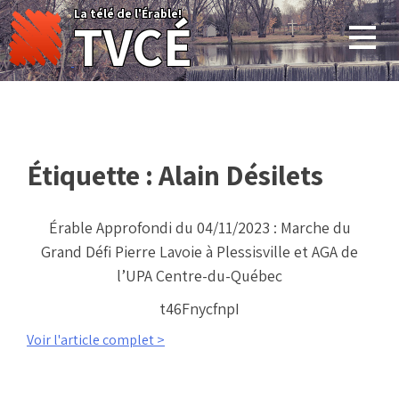
Skip
La télé de l'Érable!
TVCÉ
to
content
Étiquette :
Alain Désilets
Érable Approfondi du 04/11/2023 : Marche du
Grand Défi Pierre Lavoie à Plessisville et AGA de
l’UPA Centre-du-Québec
t46FnycfnpI
Voir l'article complet >