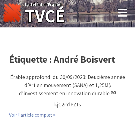
Skip
La télé de l'Érable!
TVCÉ
to
content
Étiquette :
André Boisvert
Érable approfondi du 30/09/2023: Deuxième année
d’Art en mouvement (SANA) et 1,25M$
d’investissement en innovation durable ￼
kjC2rYlPZ1s
Voir l'article complet >