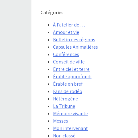
Catégories
À l'atelier de …
Amour et vie
Bulletin des régions
Capsules Animalières
Conférences
Conseil de ville
Entre ciel et terre
Érable approfondi
Érable en bref
Fans de rodéo
Hétèrogène
La Tribune
Mémoire vivante
Messes
Mon intervenant
Non classé