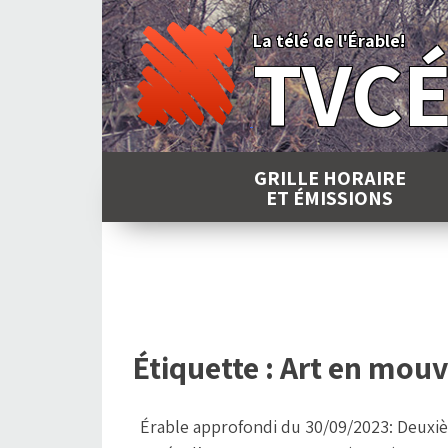
Skip
to
La télé de l'Érable!
TVC
content
GRILLE HORAIRE
ET ÉMISSIONS
Étiquette :
Art en mou
Érable approfondi du 30/09/2023: Deuxi