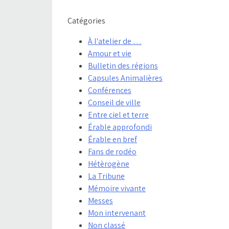
Catégories
À l'atelier de …
Amour et vie
Bulletin des régions
Capsules Animalières
Conférences
Conseil de ville
Entre ciel et terre
Érable approfondi
Érable en bref
Fans de rodéo
Hétèrogène
La Tribune
Mémoire vivante
Messes
Mon intervenant
Non classé