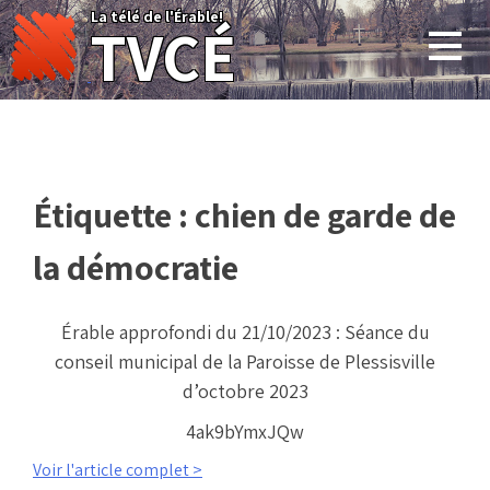
Skip
La télé de l'Érable!
TVCÉ
to
content
Étiquette :
chien de garde de
la démocratie
Érable approfondi du 21/10/2023 : Séance du
conseil municipal de la Paroisse de Plessisville
d’octobre 2023
4ak9bYmxJQw
Voir l'article complet >