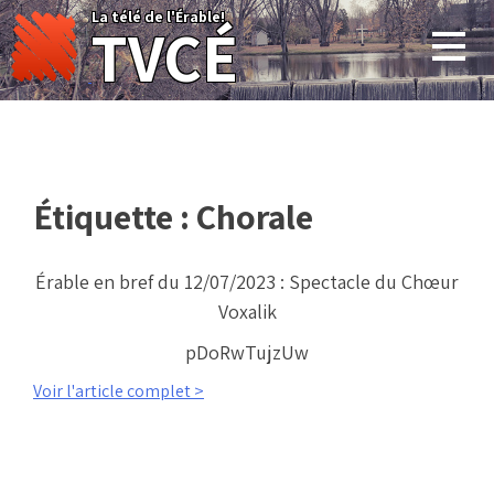
Skip
La télé de l'Érable!
TVCÉ
to
content
Étiquette :
Chorale
Érable en bref du 12/07/2023 : Spectacle du Chœur
Voxalik
pDoRwTujzUw
Voir l'article complet >