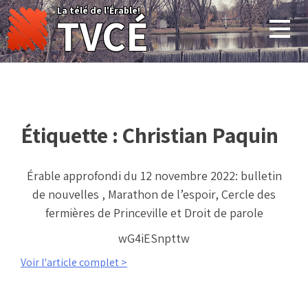
Skip
La télé de l'Érable!
TVCÉ
to
content
Étiquette :
Christian Paquin
Érable approfondi du 12 novembre 2022: bulletin
de nouvelles , Marathon de l’espoir, Cercle des
fermières de Princeville et Droit de parole
wG4iESnpttw
Voir l'article complet >