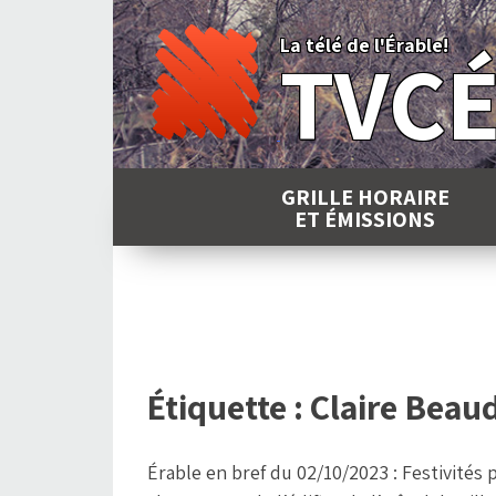
Skip
to
La télé de l'Érable!
TVC
content
GRILLE HORAIRE
ET ÉMISSIONS
Étiquette :
Claire Beau
Érable en bref du 02/10/2023 : Festivités 