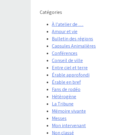
Catégories
À l'atelier de …
Amour et vie
Bulletin des régions
Capsules Animalières
Conférences
Conseil de ville
Entre ciel et terre
Érable approfondi
Érable en bref
Fans de rodéo
Hétèrogène
La Tribune
Mémoire vivante
Messes
Mon intervenant
Non classé